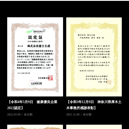
【令和4年8月3日 相模原市優良工
【令和4年8月3日 相模原市優良工
事表彰】
事表彰】
2022.08.03
未分類
2022.08.03
未分類
【
木土
2
202
エモテットに関するお詫びとお願い
2022.03.29
未分類