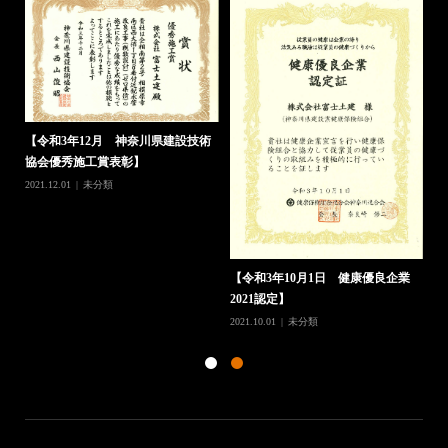
【令和4年8月3日 相模原市優良工
事表彰】
2022.08.03
未分類
【
協
202
業