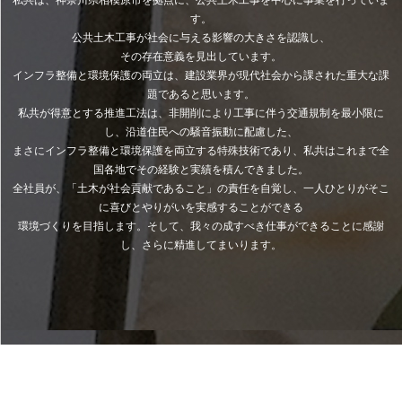
私共は、神奈川県相模原市を拠点に、公共土木工事を中心に事業を行っていま
す。
公共土木工事が社会に与える影響の大きさを認識し、
その存在意義を見出しています。
インフラ整備と環境保護の両立は、建設業界が現代社会から課された重大な課
題であると思います。
私共が得意とする推進工法は、非開削により工事に伴う交通規制を最小限に
し、沿道住民への騒音振動に配慮した、
まさにインフラ整備と環境保護を両立する特殊技術であり、私共はこれまで全
国各地でその経験と実績を積んできました。
全社員が、「土木が社会貢献であること」の責任を自覚し、一人ひとりがそこ
に喜びとやりがいを実感することができる
環境づくりを目指します。そして、我々の成すべき仕事ができることに感謝
し、さらに精進してまいります。