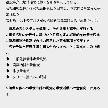
建設事業は地球環境に様々な影響を与えている。
会社組織全体がその社会的責任を自覚し、環境保全を鑑みた事
業活動を
営む為、以下の方針を定め積極的に自主的な取り組みを行う。
1.環境経営システムを構築し、その運用を確実に実行する
2.事業活動の合理性に基づいた目標を定め継続的な改善を図る
3.環境関連法規及び自社の同意した要求事項を遵守する
4.汚染予防と環境保護を図るためつぎのことを重点的に取り組
む
◆ 二酸化炭素排出量削減
◆ 廃棄物排出量削減
◆ 排水量削減
◆ グリーン購入への配慮
5.組織全体への環境方針の周知と環境活動への意識向上に努め
る