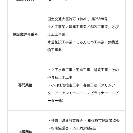
国土交通大臣許可（特-01）第25568号
土木工事業／建築工事業／舗装工事業／とび
建設業許可番号
土工工事業／
水道施設工事業／しゅんせつ工事業／鋼構造
物工事業
・上下水道工事・宅造工事・舗装工事・その
他各種土木工事
専門業務
・小口径管推進工事 各種工法〈スリムアー
ク・アイアンモール・エンビライナー・スピ
ーダー他〉
・神奈川県建設業協会 ・相模原市建設業協会
・相南協議会・3SICP技術協会
加盟団体